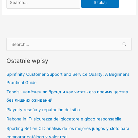
S
z
Ostatnie wpisy
u
k
Spinfinity Customer Support and Service Quality: A Beginner’s
a
Practical Guide
j
Tennisi: надёжен ли бренд и как читать его преимущества
d
без лишних ожиданий
l
Playcity reseña y reputación del sitio
a
Rabona in IT: sicurezza del giocatore e gioco responsabile
:
Sporting Bet en CL: análisis de los mejores juegos y slots para
comparar catálogo y valor real