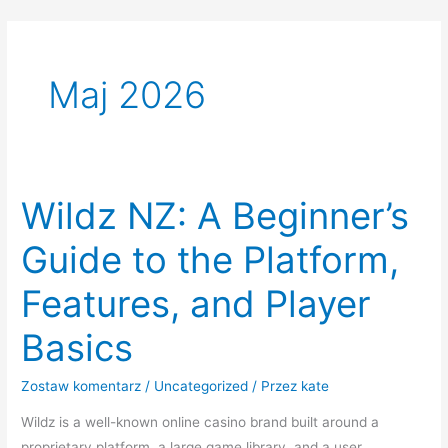
Przejdź
do
treści
Maj 2026
Wildz NZ: A Beginner’s
Wildz
NZ:
Guide to the Platform,
A
Beginner’s
Features, and Player
Guide
to
Basics
the
Platform,
Zostaw komentarz
/
Uncategorized
/ Przez
kate
Features,
Wildz is a well-known online casino brand built around a
and
proprietary platform, a large game library, and a user