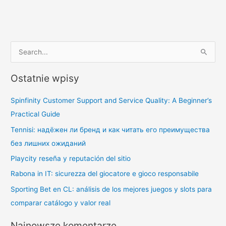
S
z
Ostatnie wpisy
u
k
Spinfinity Customer Support and Service Quality: A Beginner’s
a
Practical Guide
j
Tennisi: надёжен ли бренд и как читать его преимущества
d
без лишних ожиданий
l
Playcity reseña y reputación del sitio
a
Rabona in IT: sicurezza del giocatore e gioco responsabile
:
Sporting Bet en CL: análisis de los mejores juegos y slots para
comparar catálogo y valor real
Najnowsze komentarze