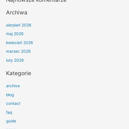
Archiwa
sierpień 2026
maj 2026
kwiecień 2026
marzec 2026
luty 2026
Kategorie
archive
blog
contact
faq
guide