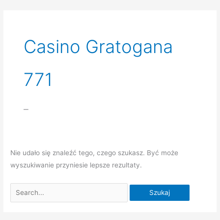
Przejdź
Szukaj
do
dla:
treści
Casino Gratogana
771
–
Nie udało się znaleźć tego, czego szukasz. Być może
wyszukiwanie przyniesie lepsze rezultaty.