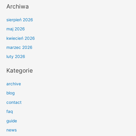
Archiwa
sierpień 2026
maj 2026
kwiecień 2026
marzec 2026
luty 2026
Kategorie
archive
blog
contact
faq
guide
news