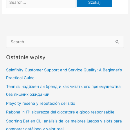
S
z
Ostatnie wpisy
u
k
Spinfinity Customer Support and Service Quality: A Beginner’s
a
Practical Guide
j
Tennisi: надёжен ли бренд и как читать его преимущества
d
без лишних ожиданий
l
Playcity reseña y reputación del sitio
a
Rabona in IT: sicurezza del giocatore e gioco responsabile
:
Sporting Bet en CL: análisis de los mejores juegos y slots para
comparar catálogo y valor real